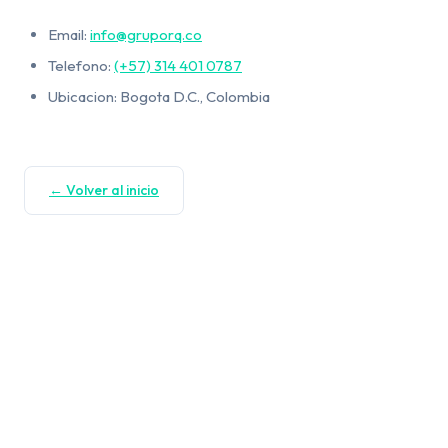
Email:
info@gruporq.co
Telefono:
(+57) 314 401 0787
Ubicacion: Bogota D.C., Colombia
← Volver al inicio